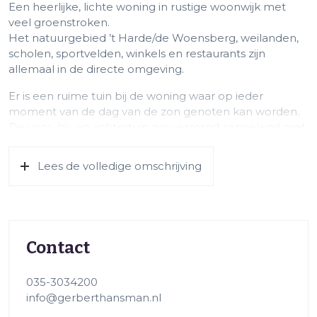
Een heerlijke, lichte woning in rustige woonwijk met
veel groenstroken.
Het natuurgebied ’t Harde/de Woensberg, weilanden,
scholen, sportvelden, winkels en restaurants zijn
allemaal in de directe omgeving.
Er is een ruime tuin bij de woning waar op ieder
moment van de dag van de zon genoten kan worden.
De voor-/zij- en achtertuin zijn verzorgd aangelegd met
gras, klinkerbestrating en diverse beplanting. In de
achtertuin staat de ruime garage (20 m²). Er is
Lees de volledige omschrijving
parkeergelegenheid op eigen terrein.
De woning heeft een redelijk vrije ligging aan de
voorzijde omdat de tegenover liggende bebouwing
verderaf staat.
Contact
Kortom: een fijne woning op een prachtige locatie die
zeker uw bezichtiging waard is!
035-3034200
De indeling van de woning is als volgt:
info@gerberthansman.nl
Begane grond: