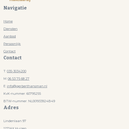
Navigatie
Home
Diensten
Aanbod
Persoonlijk
Contact
Contact
T:
035-3034200
M:
06 53 75 68 27
E:
info@gerberthansman.nl
KvK-nummer:
60795255
BTW-nummer:
NL001933924B49
Adres
Lindenlaan 97
1271AX Huizen