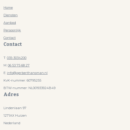
Home
Garage
Diensten
Capaciteit
1 auto
Aanbod
Persoonlijk
Contact
Contact
T:
035-3034200
M:
06 53 75 68 27
E:
info@gerberthansman.nl
KvK-nummer:
60795255
BTW-nummer:
NL001933924B49
Adres
Lindenlaan 97
1271AX Huizen
Nederland